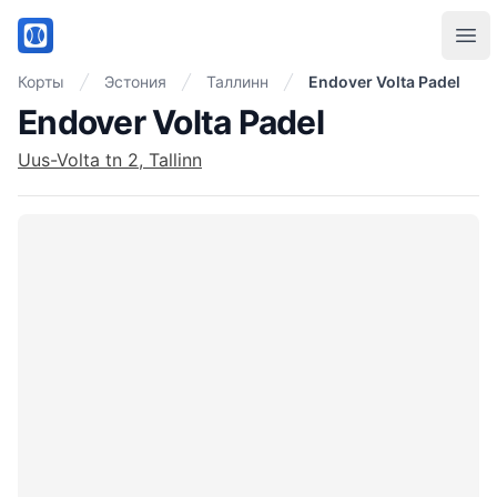
PadelMix
Ope
Корты
Эстония
Таллинн
Endover Volta Padel
Endover Volta Padel
Uus-Volta tn 2, Tallinn