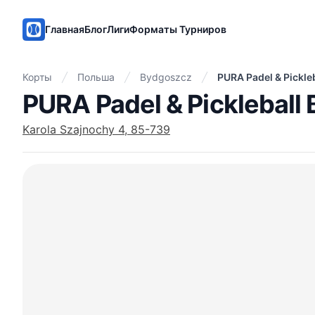
PadelMix
Главная
Блог
Лиги
Форматы Турниров
Корты
Польша
Bydgoszcz
PURA Padel & Pickle
PURA Padel & Pickleball
Karola Szajnochy 4, 85-739