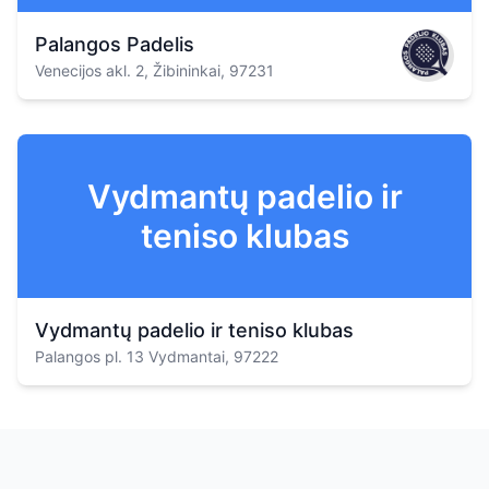
Palangos Padelis
Venecijos akl. 2, Žibininkai, 97231
Vydmantų padelio ir
teniso klubas
Vydmantų padelio ir teniso klubas
Palangos pl. 13 Vydmantai, 97222
Footer