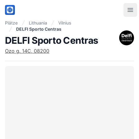
PadelMix
Ope
Plätze
Lithuania
Vilnius
DELFI Sporto Centras
DELFI Sporto Centras
Ozo g. 14C, 08200