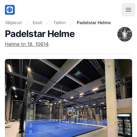
PadelMix
Ope
Väljakud
Eesti
Tallinn
Padelstar Helme
Padelstar Helme
Helme tn 18, 10614