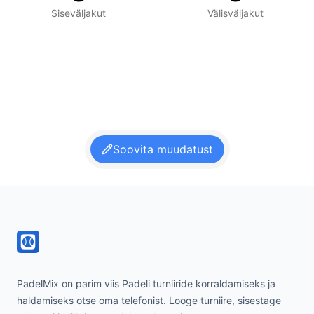
Siseväljakut
Välisväljakut
Soovita muudatust
Footer
PadelMix on parim viis Padeli turniiride korraldamiseks ja
haldamiseks otse oma telefonist. Looge turniire, sisestage