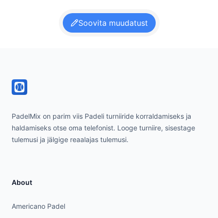
Soovita muudatust
Footer
PadelMix on parim viis Padeli turniiride korraldamiseks ja
haldamiseks otse oma telefonist. Looge turniire, sisestage
tulemusi ja jälgige reaalajas tulemusi.
About
Americano Padel