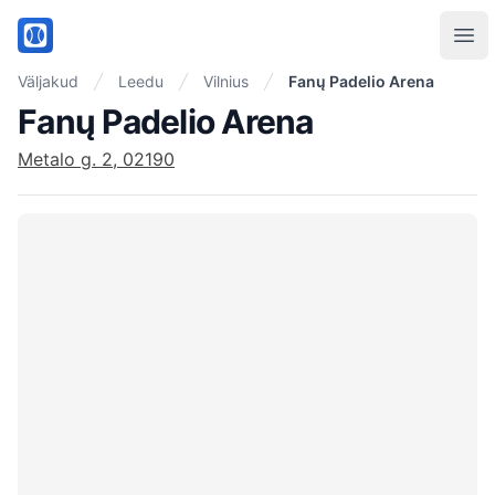
PadelMix
Ope
Väljakud
Leedu
Vilnius
Fanų Padelio Arena
Fanų Padelio Arena
Metalo g. 2, 02190