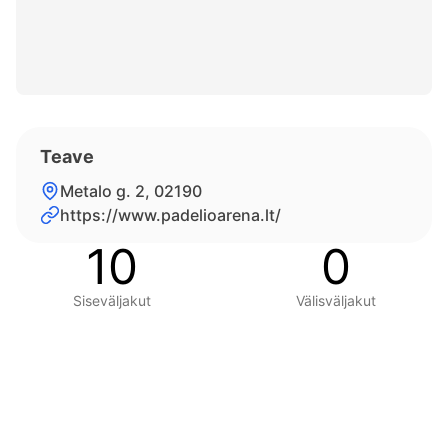
Teave
Metalo g. 2, 02190
https://www.padelioarena.lt/
10
0
Siseväljakut
Välisväljakut