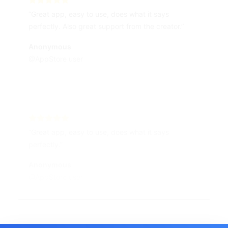
“Great app, easy to use, does what it says
perfectly. Also great support from the creator.”
Anonymous
@AppStore user
“Great app, easy to use, does what it says
perfectly.”
Anonymous
@AppStore user