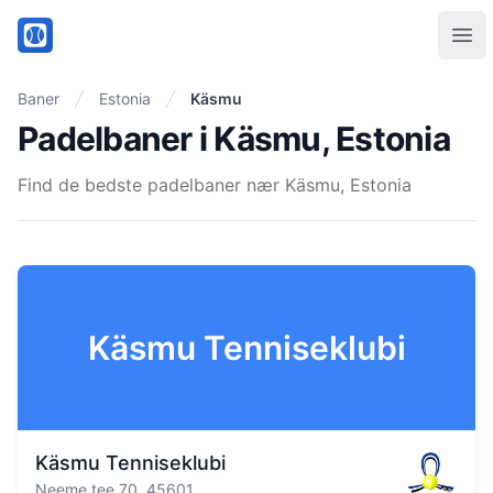
PadelMix
Ope
Baner
Estonia
Käsmu
Padelbaner i Käsmu, Estonia
Find de bedste padelbaner nær Käsmu, Estonia
Käsmu Tenniseklubi
Käsmu Tenniseklubi
Neeme tee 70, 45601