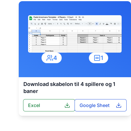
4
1
Download skabelon til 4 spillere og 1
baner
Excel
Google Sheet