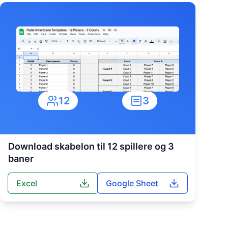
12
3
Download skabelon til 12 spillere og 3
baner
Excel
Google Sheet