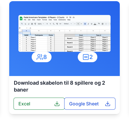
8
2
Download skabelon til 8 spillere og 2
baner
Excel
Google Sheet