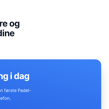
re og
dine
ng i dag
n første Padel-
lefon.