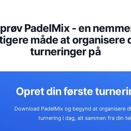
r prøv PadelMix - en nemme
tigere måde at organisere 
turneringer på
Opret din første turneri
Download PadelMix og begynd at organisere di
turnering i dag, alt sammen fra din te