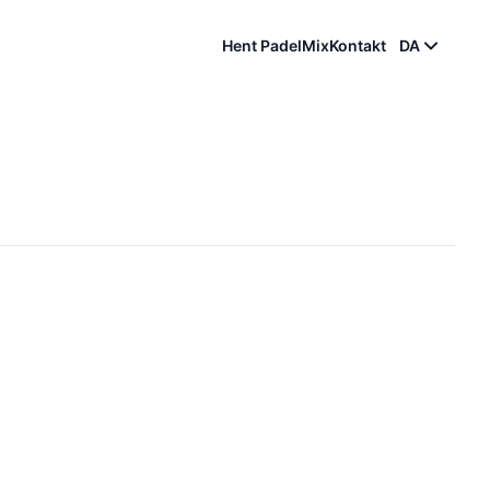
Hent PadelMix
Kontakt
DA