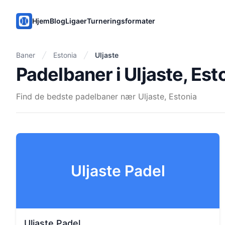
PadelMix
Hjem
Blog
Ligaer
Turneringsformater
Baner
Estonia
Uljaste
Padelbaner i Uljaste, Est
Find de bedste padelbaner nær Uljaste, Estonia
Uljaste Padel
Uljaste Padel