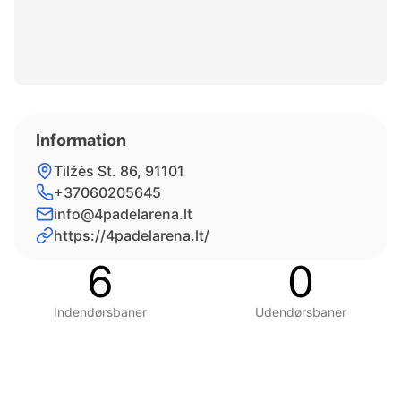
Information
Tilžės St. 86, 91101
+37060205645
info@4padelarena.lt
https://4padelarena.lt/
6
0
Indendørsbaner
Udendørsbaner