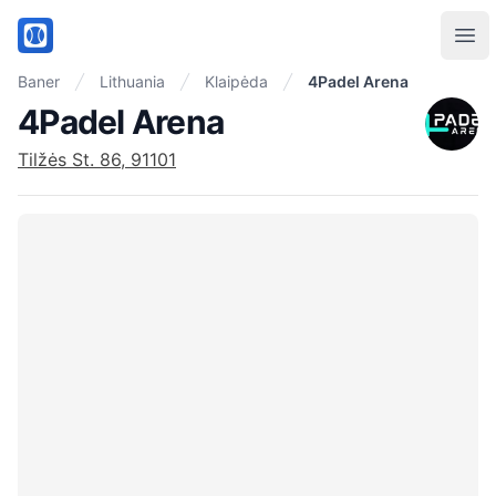
PadelMix
Ope
Baner
Lithuania
Klaipėda
4Padel Arena
4Padel Arena
Tilžės St. 86, 91101