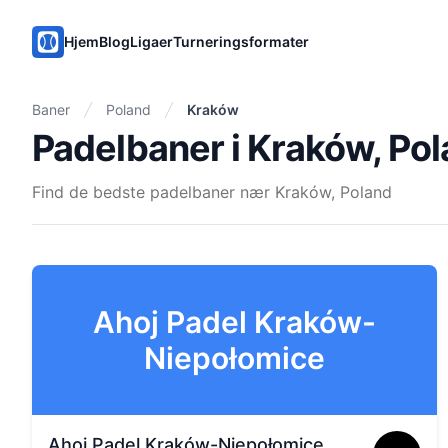
PadelMix
Hjem
Blog
Ligaer
Turneringsformater
Baner
Poland
Kraków
Padelbaner i Kraków, Po
Find de bedste padelbaner nær Kraków, Poland
Ahoj Padel Kraków-
Niepołomice
Ahoj Padel Kraków-Niepołomice