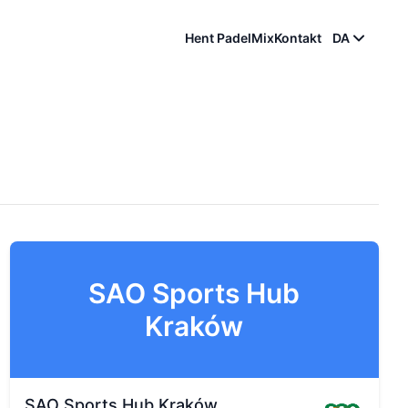
Hent PadelMix
Kontakt
DA
SAO Sports Hub
Kraków
SAO Sports Hub Kraków