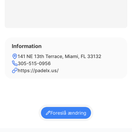
Information
141 NE 13th Terrace, Miami, FL 33132
305-515-0956
https://padelx.us/
Foreslå ændring
Footer