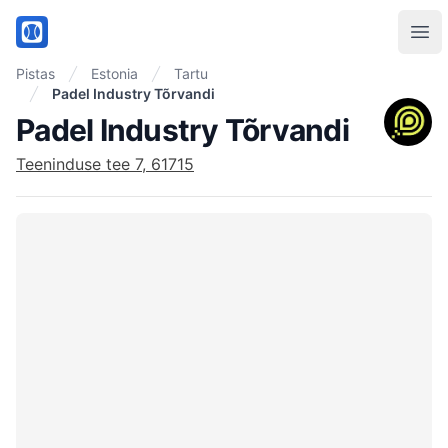
PadelMix
Ope
Pistas
Estonia
Tartu
Padel Industry Tõrvandi
Padel Industry Tõrvandi
Teeninduse tee 7, 61715