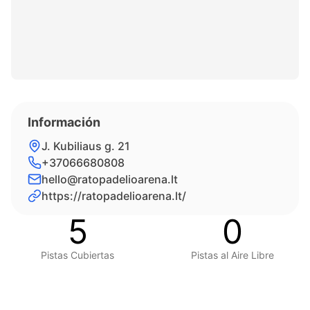
Información
J. Kubiliaus g. 21
+37066680808
hello@ratopadelioarena.lt
https://ratopadelioarena.lt/
5
0
Pistas Cubiertas
Pistas al Aire Libre