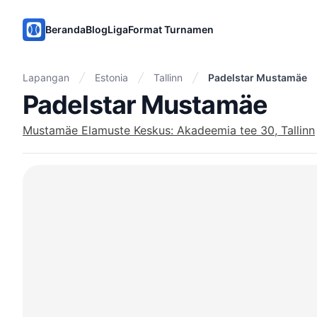
PadelMix
Beranda
Blog
Liga
Format Turnamen
Lapangan
Estonia
Tallinn
Padelstar Mustamäe
Padelstar Mustamäe
Mustamäe Elamuste Keskus: Akadeemia tee 30, Tallinn