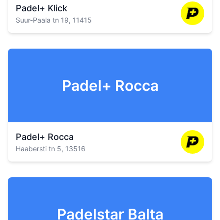
Padel+ Klick
Suur-Paala tn 19, 11415
Padel+ Rocca
Padel+ Rocca
Haabersti tn 5, 13516
Padelstar Balta