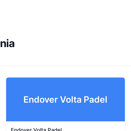
onia
Endover Volta Padel
Endover Volta Padel