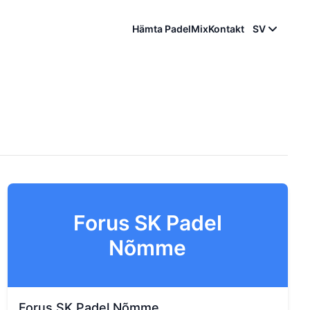
Hämta PadelMix
Kontakt
SV
Forus SK Padel
Nõmme
Forus SK Padel Nõmme