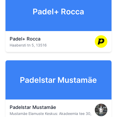
Padel+ Rocca
Padel+ Rocca
Haabersti tn 5, 13516
Padelstar Mustamäe
Padelstar Mustamäe
Mustamäe Elamuste Keskus: Akadeemia tee 30,