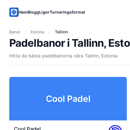
PadelMix
Hem
Blogg
Ligor
Turneringsformat
Banor
Estonia
Tallinn
Padelbanor i Tallinn, Est
Hitta de bästa padelbanorna nära Tallinn, Estonia
Cool Padel
Cool Padel