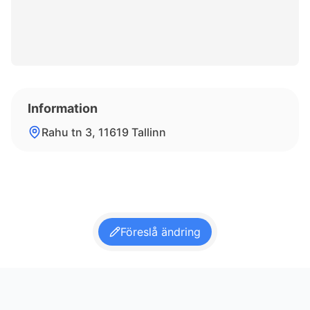
Information
Rahu tn 3, 11619 Tallinn
Föreslå ändring
Footer