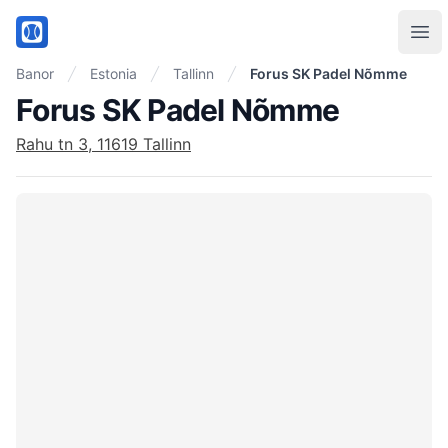
PadelMix
Ope
Banor
Estonia
Tallinn
Forus SK Padel Nõmme
Forus SK Padel Nõmme
Rahu tn 3, 11619 Tallinn