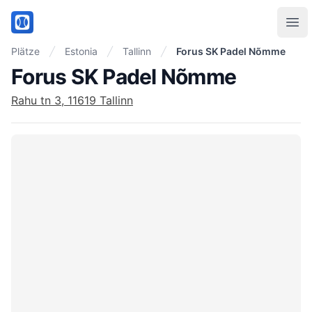
PadelMix
Ope
Plätze
Estonia
Tallinn
Forus SK Padel Nõmme
Forus SK Padel Nõmme
Rahu tn 3, 11619 Tallinn