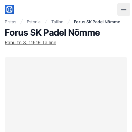
PadelMix
Ope
Pistas
Estonia
Tallinn
Forus SK Padel Nõmme
Forus SK Padel Nõmme
Rahu tn 3, 11619 Tallinn