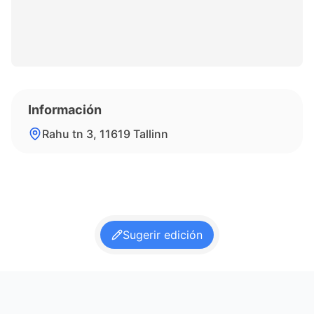
Información
Rahu tn 3, 11619 Tallinn
Sugerir edición
Footer