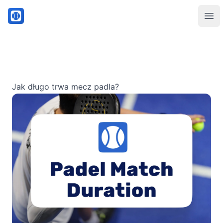
PadelMix
Ope
Jak długo trwa mecz padla?