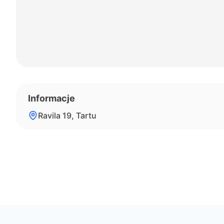
Informacje
Ravila 19, Tartu
Footer