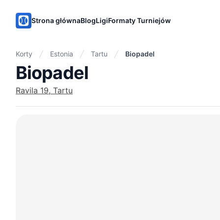
PadelMix
Strona główna
Blog
Ligi
Formaty Turniejów
Korty
Estonia
Tartu
Biopadel
Biopadel
Ravila 19, Tartu