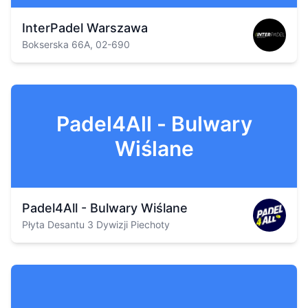
InterPadel Warszawa
Bokserska 66A, 02-690
Padel4All - Bulwary
Wiślane
Padel4All - Bulwary Wiślane
Płyta Desantu 3 Dywizji Piechoty