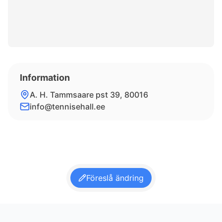
Information
A. H. Tammsaare pst 39, 80016
info@tennisehall.ee
Föreslå ändring
Footer