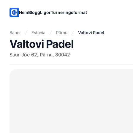
PadelMix
Hem
Blogg
Ligor
Turneringsformat
Banor
Estonia
Pärnu
Valtovi Padel
Valtovi Padel
Suur-Jõe 62, Pärnu, 80042