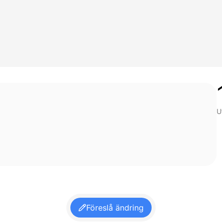
U
Föreslå ändring