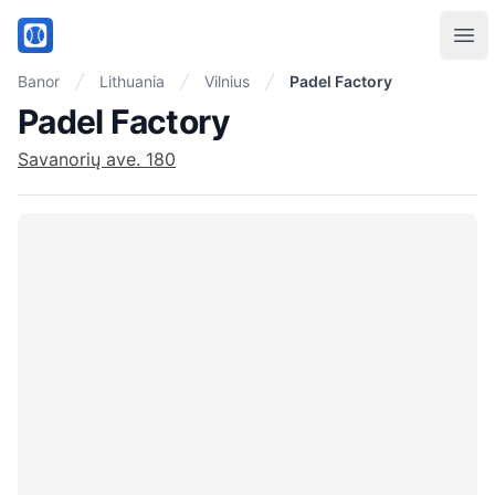
PadelMix
Ope
Banor
Lithuania
Vilnius
Padel Factory
Padel Factory
Savanorių ave. 180