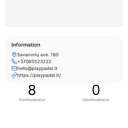
Information
Savanorių ave. 180
+37065523222
hello@playpadel.lt
https://playpadel.lt/
8
0
Inomhusbanor
Utomhusbanor