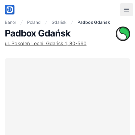
PadelMix
Ope
Banor
Poland
Gdańsk
Padbox Gdańsk
Padbox Gdańsk
ul. Pokoleń Lechii Gdańsk 1, 80-560