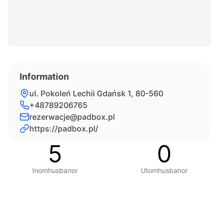
Information
ul. Pokoleń Lechii Gdańsk 1, 80-560
+48789206765
rezerwacje@padbox.pl
https://padbox.pl/
5
0
Inomhusbanor
Utomhusbanor