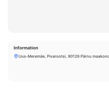
Information
Uus-Meremäe, Pivarootsi, 90126 Pärnu maakon