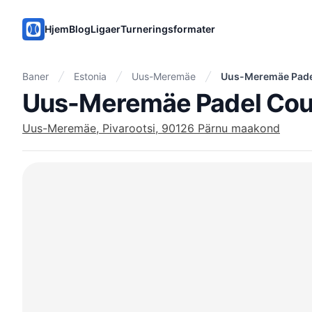
PadelMix
Hjem
Blog
Ligaer
Turneringsformater
Baner
Estonia
Uus-Meremäe
Uus-Meremäe Pade
Uus-Meremäe Padel Cou
Uus-Meremäe, Pivarootsi, 90126 Pärnu maakond