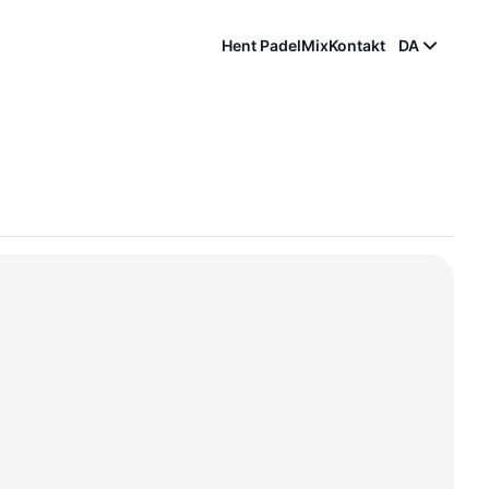
Hent PadelMix
Kontakt
DA