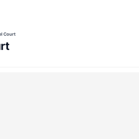
l Court
rt