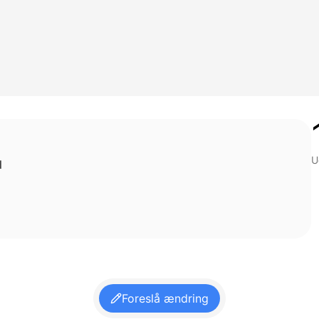
U
d
Foreslå ændring