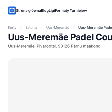
PadelMix
Strona główna
Blog
Ligi
Formaty Turniejów
Korty
Estonia
Uus-Meremäe
Uus-Meremäe Padel
Uus-Meremäe Padel Cou
Uus-Meremäe, Pivarootsi, 90126 Pärnu maakond