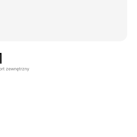
1
ort zewnętrzny