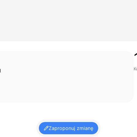
K
d
Zaproponuj zmianę